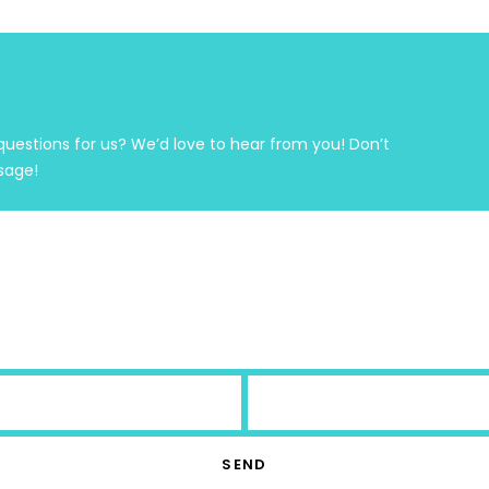
stions for us? We’d love to hear from you! Don’t
sage!