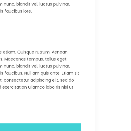
nc, blandit vel, luctus pulvinar,
s faucibus lore.
aore etiam. Quisque rutrum. Aenean
 cus. Maecenas tempus, tellus eget
nc, blandit vel, luctus pulvinar,
 faucibus. Null am quis ante. Etiam sit
t, consectetur adipiscing elit, sed do
xercitation ullamco labo ris nisi ut