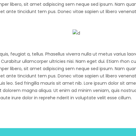
libero, sit amet adipiscing sem neque sed ipsum. Nam quam nu
et ante tincidunt tem pus. Donec vitae sapien ut libero venenati
quis, feugiat a, tellus. Phasellus viverra nulla ut metus varius l
e. Curabitur ullamcorper ultricies nisi. Nam eget dui. Etiam rhon
libero, sit amet adipiscing sem neque sed ipsum. Nam quam nu
et ante tincidunt tem pus. Donec vitae sapien ut libero venenatis
is leo. Sed fringilla mauris sit amet nib. Lore ipsum dolor sit ame
t dolorem magna aliqua. Ut enim ad minim veniam, quis nostrud e
e irure dolor in reprehe nderit in voluptate velit esse cillum.