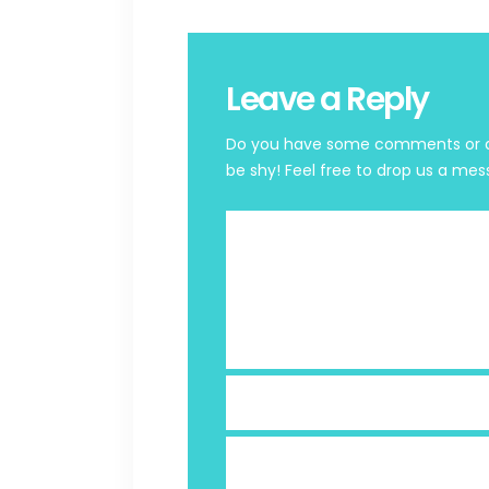
Leave a Reply
Do you have some comments or que
be shy! Feel free to drop us a mes