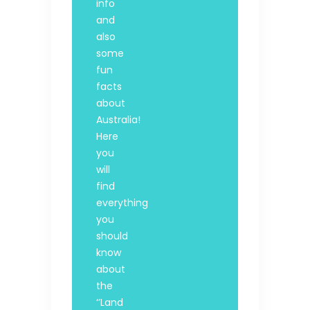
info
and
also
some
fun
facts
about
Australia!
Here
you
will
find
everything
you
should
know
about
the
‘’Land