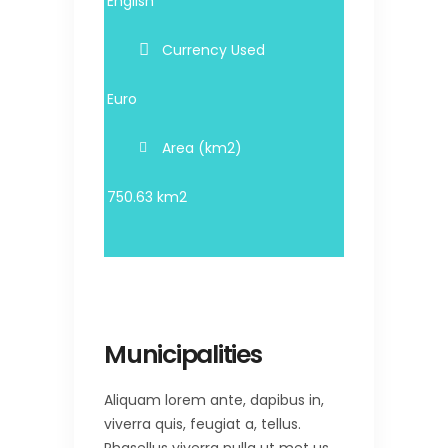
English
Currency Used
Euro
Area (km2)
750.63 km2
Municipalities
Aliquam lorem ante, dapibus in,
viverra quis, feugiat a, tellus.