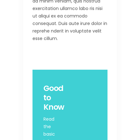
ad minim veniam, quis nostrud
exercitation ullamco labo ris nisi
ut aliqui ex ea commodo
consequat. Duis aute irure dolor in
reprehe nderit in voluptate velit
esse cillum.
Good
to
Know
Read
the
basic