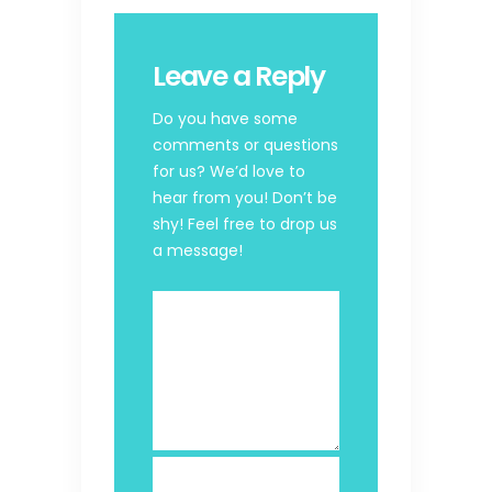
Leave a Reply
Do you have some
comments or questions
for us? We’d love to
hear from you! Don’t be
shy! Feel free to drop us
a message!